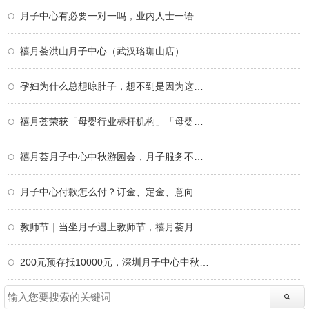
月子中心有必要一对一吗，业内人士一语道破
禧月荟洪山月子中心（武汉珞珈山店）
孕妇为什么总想晾肚子，想不到是因为这个！
禧月荟荣获「母婴行业标杆机构」「母婴行业
禧月荟月子中心中秋游园会，月子服务不仅仅
月子中心付款怎么付？订金、定金、意向金、
教师节｜当坐月子遇上教师节，禧月荟月子中
200元预存抵10000元，深圳月子中心中秋限定