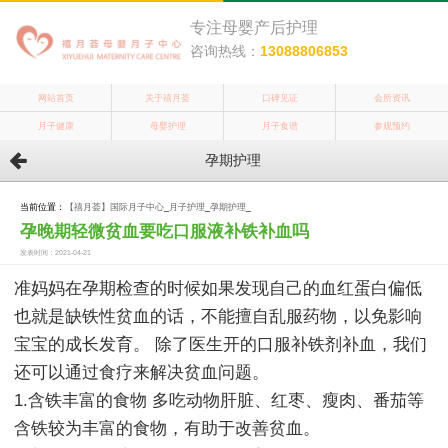
专注母婴产后护理
咨询热线：
13088806853
网站首页
关于禧月荟
口碑见证
会所资讯
月子健康
母婴护理
月子食谱
参观预约
孕期护理
当前位置：
【禧月荟】国际月子中心
_
月子护理
_
孕期护理
_
孕晚期轻微贫血要吃口服液补铁补血吗
发表时间：2021-04-21
准妈妈在孕期检查的时候如果发现自己的血红蛋白偏低
也就是缺铁性贫血的话，不能擅自乱服药物，以免影响
宝宝的成长发育。 除了医生开的口服补铁剂补血，我们
还可以通过食疗来解决贫血问题。
1.含铁丰富的食物 多吃动物肝脏、红枣、瘦肉、番茄等
含铁较为丰富的食物，有助于改善贫血。