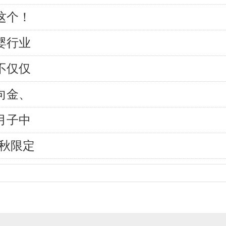
这个！
婴行业
不仅仅
向金、
月子中
中秋限定