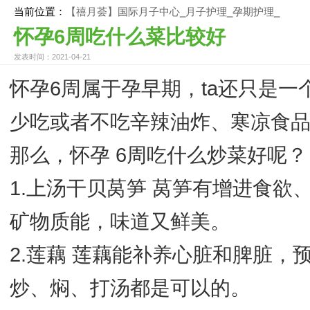
当前位置：
【禧月荟】国际月子中心
_
月子护理
_
孕期护理
_
怀孕6周吃什么菜比较好
发表时间：2021-04-21
怀孕6周属于孕早期，ta还只是
少吃或者不吃辛辣油炸、寒凉食
那么，怀孕 6周吃什么炒菜好呢？
1.上汤干贝莴笋 莴笋有增进食
矿物质能，味道又鲜美。
2.莲藕 莲藕能补养心脏和脾脏
炒、焖、打汤都是可以的。