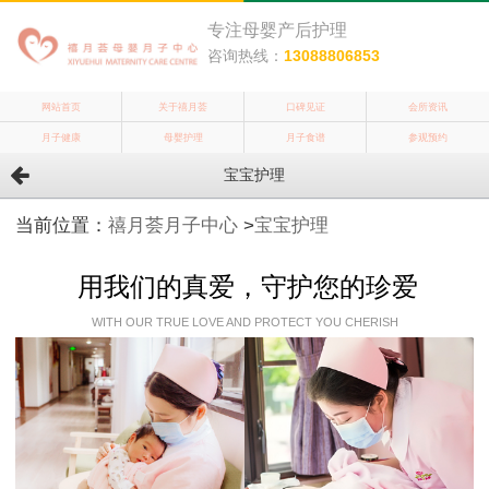
专注母婴产后护理
咨询热线：
13088806853
网站首页
关于禧月荟
口碑见证
会所资讯
月子健康
母婴护理
月子食谱
参观预约
宝宝护理
当前位置：
禧月荟月子中心
>
宝宝护理
用我们的真爱，守护您的珍爱
WITH OUR TRUE LOVE AND PROTECT YOU CHERISH