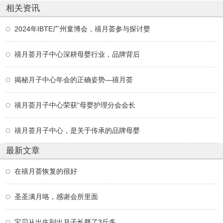
相关资讯
2024年IBTE广州童博会，禧月荟参与探讨婴
禧月荟月子中心深耕母婴行业，品牌背后
揭秘月子中心年会的正确姿势—禧月荟
禧月荟月子中心荣获“母婴护理分会会长
禧月荟月子中心，是关于传承的品牌母婴
最新文章
在禧月荟恢复的很好
圣圣满月咯，感谢会所里面
宝贝从出生到出月子长胖了3斤多