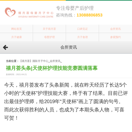
专注母婴产后护理
咨询热线：
13088806853
网站首页
关于禧月荟
口碑见证
会所资讯
月子健康
母婴护理
月子食谱
参观预约
会所资讯
当前位置：
【禧月荟】国际月子中心
_
会所资讯
_
禧月荟头条|天使杯护理技能竞赛圆满落幕
发表时间：2021-04-21
今天，禧月荟发布了头条新闻，就在昨天经历了长达5个
小时的“天使杯”护理技能大赛，终于有了结果。目前已评
出最佳护理师，给2019年“天使杯”画上了圆满的句号。
而此次获得胜利的人员，也成为了本期头条人物，可喜
可贺！