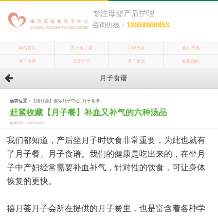
专注母婴产后护理
咨询热线：
13088806853
网站首页
关于禧月荟
口碑见证
会所资讯
月子健康
母婴护理
月子食谱
参观预约
月子食谱
当前位置：
【禧月荟】国际月子中心
_
月子食谱
_
赶紧收藏【月子餐】补血又补气的六种汤品
发表时间：2021-04-21
我们都知道，产后坐月子时饮食非常重要，为此也就有
了月子餐、月子食谱。我们的健康是吃出来的，在坐月
子中产妇经常需要补血补气，针对性的饮食，可让身体
恢复的更快。
禧月荟月子会所在提供的月子餐里，也是富含着各种学