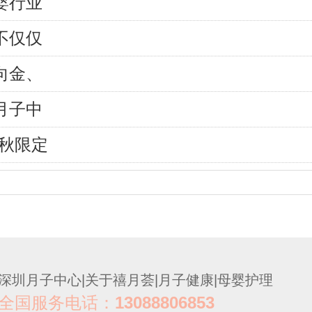
婴行业
不仅仅
向金、
月子中
中秋限定
深圳月子中心
|
关于禧月荟
|
月子健康
|
母婴护理
全国服务电话：
13088806853