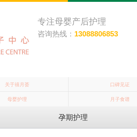
专注母婴产后护理
咨询热线：
13088806853
关于禧月荟
口碑见证
母婴护理
月子食谱
孕期护理