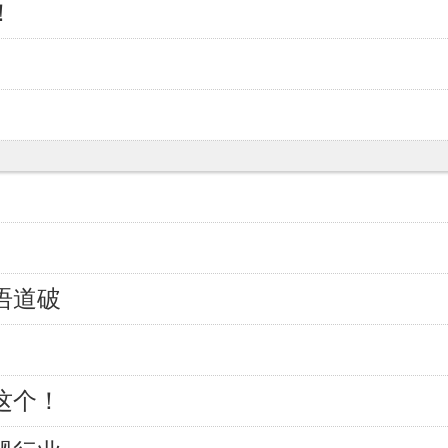
！
语道破
这个！